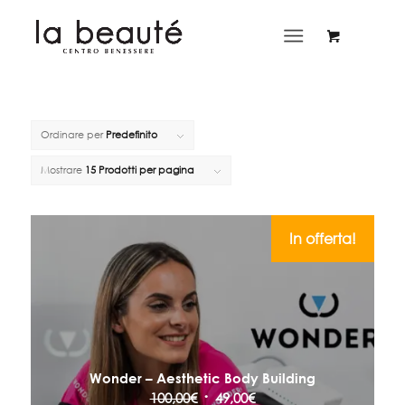
Ordinare per
Predefinito
Mostrare
15 Prodotti per pagina
In offerta!
Wonder – Aesthetic Body Building
Il
Il
100,00
€
49,00
€