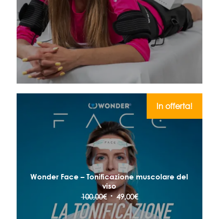
prezzo
prezzo
originale
attuale
era:
è:
100,00€.
49,00€.
In offerta!
Wonder Face – Tonificazione muscolare del
viso
Il
Il
100,00
€
49,00
€
prezzo
prezzo