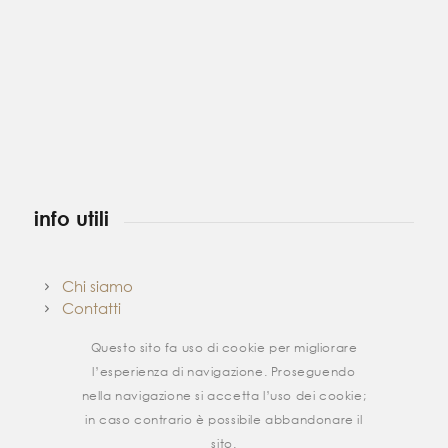
info utili
Chi siamo
Contatti
Metodi di Pagamento
Questo sito fa uso di cookie per migliorare
Spedizione e Reso
Privacy Policy
l’esperienza di navigazione. Proseguendo
Cookie Policy
nella navigazione si accetta l’uso dei cookie;
Termini e Condizioni
in caso contrario è possibile abbandonare il
Mappa del sito
sito.