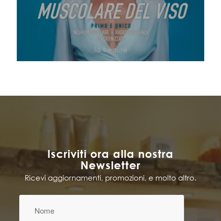
originale
attuale
era:
è:
100,00€.
49,00€.
Iscriviti ora alla nostra
Newsletter
Ricevi aggiornamenti, promozioni, e molto altro.