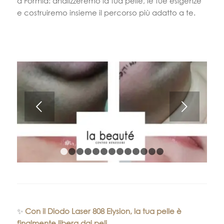
a Formia: analizzeremo la tua pelle, le tue esigenze
e costruiremo insieme il percorso più adatto a te.
Succ
1
2
3
4
5
6
7
8
9
10
11
12
13
✨
Con il Diodo Laser 808 Elysion, la tua pelle è
finalmente libera dai peli.