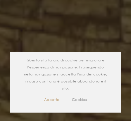
Questo sito fa uso di cookie per migliorare
l’esperienza di navigazione. Proseguendo
nella navigazione si accetta l’uso dei cookie;
in caso contrario è possibile abbandonare il
sito.
Accetto
Cookies