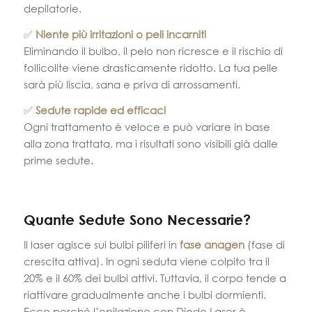
depilatorie.
✅
Niente più irritazioni o peli incarniti
Eliminando il bulbo, il pelo non ricresce e il rischio di
follicolite viene drasticamente ridotto. La tua pelle
sarà più liscia, sana e priva di arrossamenti.
✅
Sedute rapide ed efficaci
Ogni trattamento è veloce e può variare in base
alla zona trattata, ma i risultati sono visibili già dalle
prime sedute.
Quante Sedute Sono Necessarie?
Il laser agisce sui bulbi piliferi in
fase anagen
(fase di
crescita attiva). In ogni seduta viene colpito tra il
20% e il 60% dei bulbi attivi. Tuttavia, il corpo tende a
riattivare gradualmente anche i bulbi dormienti.
Ecco perché l’epilazione con Diodo Laser è