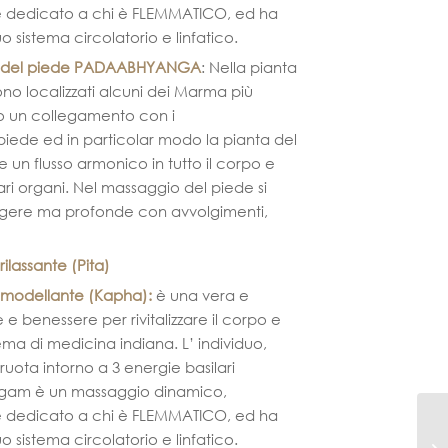
 dedicato a chi è FLEMMATICO, ed ha
suo sistema circolatorio e linfatico.
o del piede PADAABHYANGA
:
Nella pianta
ono localizzati alcuni dei Marma più
no un collegamento con i
piede ed in particolar modo la pianta del
e un flusso armonico in tutto il corpo e
 vari organi. Nel massaggio del piede si
eggere ma profonde con avvolgimenti,
lassante (Pita)
 modellante (Kapha)
:
è una vera e
e e benessere per rivitalizzare il corpo e
stema di medicina indiana. L’ individuo,
ruota intorno a 3 energie basilari
gam è un massaggio dinamico,
 dedicato a chi è FLEMMATICO, ed ha
suo sistema circolatorio e linfatico.