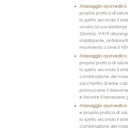
Massaggio ayurvedico 
propria pratica di salut
lo spirito secondo il si
ovvero la sua esistenza 
(Dosha). VATA abyang
stabilizzante, antidolor
movimento come il VE
Massaggio ayurvedico c
propria pratica di salut
lo spirito secondo il si
combinazione del massagg
sacchettini di erbe cal
promuovere il rilassamen
e favorire il benessere
Massaggio ayurvedico 
e propria pratica di sal
lo spirito secondo il si
combinazione del massa