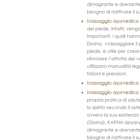
dimagrante e drenante
bisogno di riattivare il 
Massaggio ayurvedic
del piede, infatti, veng
importanti, i quali han
Dosha. Massaggiare il 
piede, è utile per crear
stimolare l’attività dei
utilizzano manualità l
frizioni e pressioni.
Massaggio ayurvedico ri
Massaggio ayurvedico
propria pratica di salut
lo spirito secondo il si
ovvero la sua esistenza 
(Dosha). KAPHA abyan
dimagrante e drenante
bisogno di riattivare il 