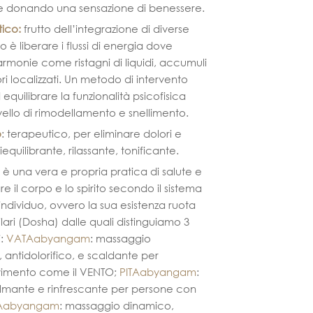
one donando una sensazione di benessere.
tico
:
frutto dell’integrazione di diverse
o è liberare i flussi di energia dove
armonie come ristagni di liquidi, accumuli
i localizzati. Un metodo di intervento
equilibrare la funzionalità psicofisica
ivello di rimodellamento e snellimento.
o
: terapeutico, per eliminare dolori e
equilibrante, rilassante, tonificante.
è una vera e propria pratica di salute e
re il corpo e lo spirito secondo il sistema
individuo, ovvero la sua esistenza ruota
lari (Dosha) dalle quali distinguiamo 3
i:
VATAabyangam
: massaggio
, antidolorifico, e scaldante per
vimento come il VENTO;
PITAabyangam
:
lmante e rinfrescante per persone con
Aabyangam
: massaggio dinamico,