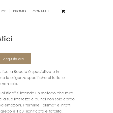
HOP
PROMO
CONTATTI
tici
Acquista ora
tico la Beautè è specializzato in
amo le esigenze specifiche di tutte le
e non solo.
 olistica” si intende un metodo che mira
a la sua interezza e quindi non solo corpo
mozioni. Il termine “olismo” è infatti
reco e il cui significato è totalità.