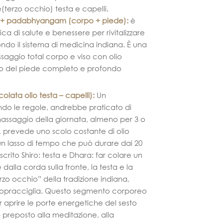
te(terzo occhio) testa e capelli.
 + padabhyangam (corpo + piede)
:
è
ca di salute e benessere per rivitalizzare
condo il sistema di medicina indiana. È una
saggio total corpo e viso con olio
io del piede completo e profondo
lata olio testa – capelli)
:
Un
do le regole, andrebbe praticato di
ssaggio della giornata, almeno per 3 o
a, prevede uno
scolo costante di olio
 un lasso di tempo che può durare dai 20
scrito Shiro: testa e Dhara: far colare un
rte dalla corda sulla fronte, la testa e la
erzo occhio” della tradizione indiana,
e sopracciglia. Questo segmento corporeo
r aprire le porte energetiche del sesto
 preposto alla meditazione, alla