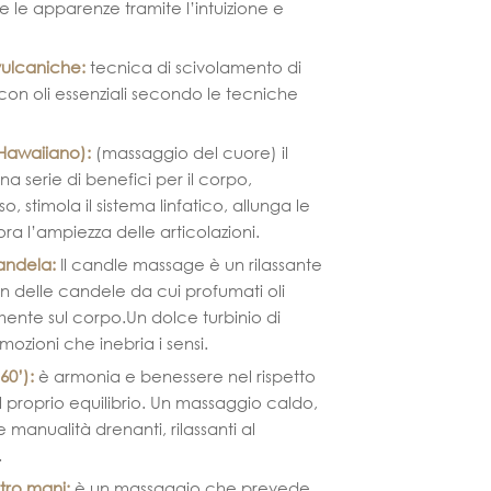
e le apparenze tramite l’intuizione e
vulcaniche
:
tecnica di scivolamento di
 con oli essenziali secondo le tecniche
Hawaiiano)
:
(massaggio del cuore) il
 serie di benefici per il corpo,
so, stimola il sistema linfatico, allunga le
ra l’ampiezza delle articolazioni.
andela
:
Il candle massage è un rilassante
 delle candele da cui profumati oli
ente sul corpo.Un dolce turbinio di
ozioni che inebria i sensi.
60’)
:
è armonia e benessere nel rispetto
l proprio equilibrio. Un massaggio caldo,
manualità drenanti, rilassanti al
.
tro mani
:
è un massaggio che prevede