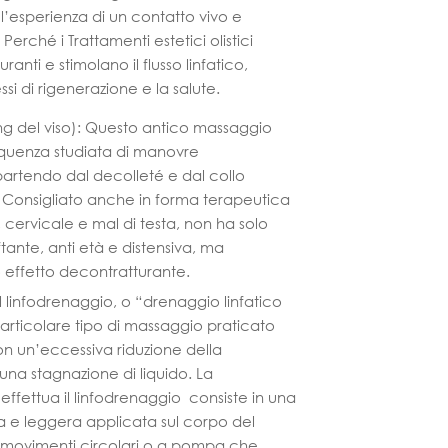
l’esperienza di un contatto vivo e
erché i Trattamenti estetici olistici
turanti e stimolano il flusso linfatico,
i di rigenerazione e la salute.
ing del viso): Questo antico massaggio
quenza studiata di manovre
 partendo dal decolleté e dal collo
so. Consigliato anche in forma terapeutica
 cervicale e mal di testa, non ha solo
ftante, anti età e distensiva, ma
 effetto decontratturante.
Il linfodrenaggio, o “drenaggio linfatico
rticolare tipo di massaggio praticato
on un’eccessiva riduzione della
 una stagnazione di liquido. La
effettua il linfodrenaggio consiste in una
a e leggera applicata sul corpo del
 movimenti circolari o a pompa che,