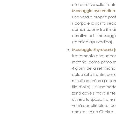
olio curativo sulla fron
Massaggio ayurvedico
una vera e propria prati
il corpo e lo spirito se
combinazione tra il mas
curativo ed il massagg
(tecnica ayurvedica).
Massaggio Shyrodara (co
trattamento che, secon
mattina,
come primo ma
4 giorni della settiman
caldo sulla fronte, per
minuti ad un’ora (in san
filo d’olio). Il flusso pa
zona dove si trova il “t
ovvero lo spazio fra l
verrà così stimolato, pe
chakra, l’Ajna Chakra –