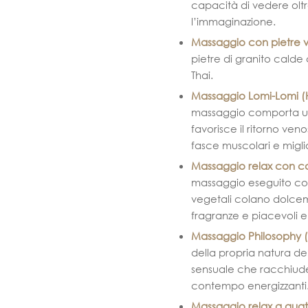
capacità di vedere oltr
l’immaginazione.
Massaggio con pietre 
pietre di granito calde
Thai.
Massaggio Lomi-Lomi (
massaggio comporta una
favorisce il ritorno veno
fasce muscolari e miglio
Massaggio relax con c
massaggio eseguito con
vegetali colano dolcem
fragranze e piacevoli em
Massaggio Philosophy (
della propria natura de
sensuale che racchiude 
contempo energizzanti
Massaggio relax a quat