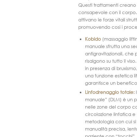
Questi trattamenti creano 
consapevole con il corpo. P
attivano le forze vitali strut
promuovendo così i process
Kobido
(massaggio lift
manuale sfrutta una se
antigravitazionali, che
risalgono su tutto il vi
in presenza di bruxismo,
una funzione estetica li
garantisce un benefico
Linfodrenaggio totale
:
manuale” (DLM) è un pa
nelle zone del corpo c
circolazione linfatica e
metodologia con cui si 
manualità precisa, lent
paziente con “tocchi”,