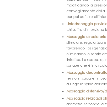
modificando la pression
convogliamento della lin
per poi defluire all’int
Linfodrenaggio
parzial
chi soffre di ritenzione 
Massaggio circolatorio 
stimolare, regolarizzare 
favorendo l’ossigenazio
eliminando le scorie ac
linfatico. Lo scopo, qui
sangue che è in circola
Massaggio decontrattu
tensioni, scioglie i musco
allunga la spina dorsale
Massaggio distensivo/d
Massaggio relax agli oli
aromatici secondo la t