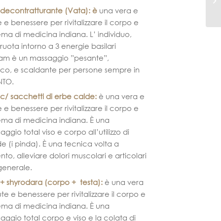
decontratturante (Vata)
: è
una vera e
e e benessere per rivitalizzare il corpo e
stema di medicina indiana. L’ individuo,
ruota intorno a 3 energie basilari
am è un massaggio ”pesante”,
ifico, e scaldante per persone sempre in
NTO.
/ sacchetti di erbe calde
:
è una vera e
e e benessere per rivitalizzare il corpo e
stema di medicina indiana. È una
io total viso e corpo all’utilizzo di
de (i pinda). È una tecnica volta a
to, alleviare dolori muscolari e articolari
 generale.
+ shyrodara (corpo + testa)
:
è una vera
ute e benessere per rivitalizzare il corpo e
stema di medicina indiana. È una
ggio total corpo e viso e la colata di