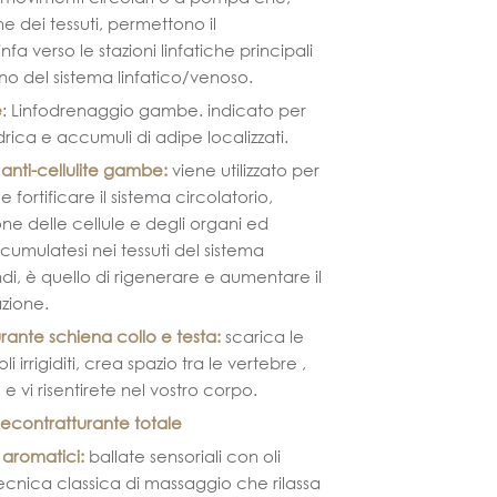
e dei tessuti, permettono il
fa verso le stazioni linfatiche principali
erno del sistema linfatico/venoso.
e
: Linfodrenaggio gambe. indicato per
idrica e accumuli di adipe localizzati.
anti-cellulite gambe
:
viene utilizzato per
e fortificare il sistema circolatorio,
ne delle cellule e degli organi ed
cumulatesi nei tessuti del sistema
ndi, è quello di rigenerare e aumentare il
zione.
rante schiena
collo e testa:
scarica le
li irrigiditi, crea spazio tra le vertebre ,
 e vi risentirete nel vostro corpo.
econtratturante totale
 aromatici:
ballate sensoriali con oli
ecnica classica di massaggio che rilassa