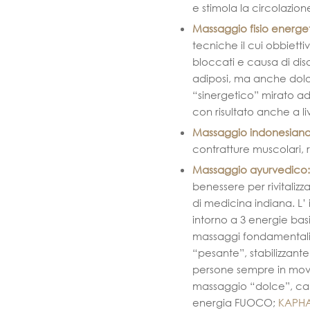
e stimola la circolazi
Massaggio fisio energe
tecniche il cui obbiettiv
bloccati e causa di dis
adiposi, ma anche dolor
“sinergetico” mirato ad 
con risultato anche a l
Massaggio indonesian
contratture muscolari, ri
Massaggio ayurvedico:
benessere per rivitalizza
di medicina indiana. L’ 
intorno a 3 energie basi
massaggi fondamental
“pesante”, stabilizzante
persone sempre in mo
massaggio “dolce”, ca
energia FUOCO;
KAPH